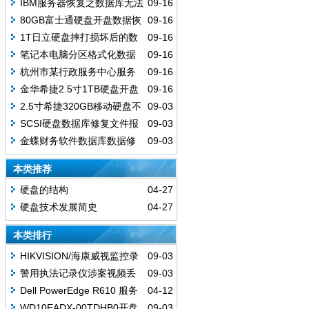
IBM服务器恢复之数据库无法
09-16
启动恢复案例
80GB富士通硬盘开盘数据恢
09-16
复成功
1T日立硬盘摔打损坏后的数
09-16
据恢复案例
笔记本电脑分区格式化数据
09-16
丢失恢复成功
杭州市某行政服务中心服务
09-16
器数据恢复成功
金华希捷2.5寸1TB硬盘开盘
09-16
数据恢复
2.5寸希捷320GB移动硬盘不
09-03
认盘
SCSI硬盘数据库修复文件报
09-03
错
金蝶财务软件数据库数据修
09-03
复
本类推荐
硬盘的结构
04-27
硬盘技术发展简史
04-27
本类排行
HIKVISION/海康威视监控录
09-03
像硬盘误初始化数据恢复
警用执法记录仪涉案视频丢
09-03
失数据恢复
Dell PowerEdge R610 服务
04-12
器无法正常开机
WD10EADX-00TDHB0开盘
09-03