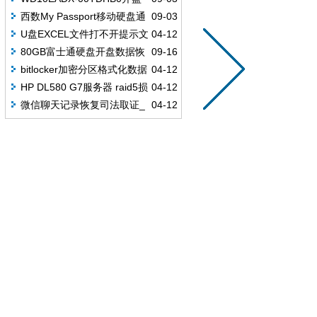
恢复数据成功
西数My Passport移动硬盘通
09-03
电异响 开盘更换磁头
U盘EXCEL文件打不开提示文
04-12
件损坏 数据成功恢复
80GB富士通硬盘开盘数据恢
09-16
复成功
bitlocker加密分区格式化数据
04-12
恢复成功
HP DL580 G7服务器 raid5损
04-12
坏 硬盘报警恢复成功
微信聊天记录恢复司法取证_
04-12
聊天纪录恢复成功