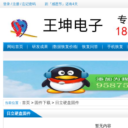
登录
/
注册
/
忘记密码
距『感恩节』还有4天
网站首页
研发成果
数据恢复价格
恢复问答
手机恢复
首页
>
固件下载
>
日立硬盘固件
当前位置：
日立硬盘固件
暂无内容